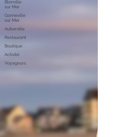
Blonville
sur Mer
Gonneville
sur Mer
Auberville
Restaurant
Boutique
Activité
Voyageurs