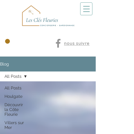
Nos locations
nous suivre
Blog
All Posts
All Posts
Houlgate
Découvrir
la Côte
Fleurie
Villers sur
Mer