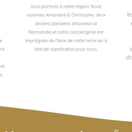
nous portons à cette région. Nous
Bo
sommes Amandine & Christophe, deux
anciens parisiens amoureux la
Normandie et cette conciergerie est
de
imprégnée de l'âme de cette terre qui a
s
ire
tant de signification pour nous.
d'
a
 et
s.