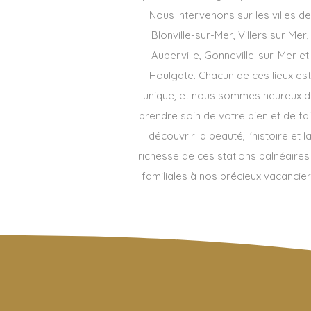
Nous intervenons sur les villes de
Blonville-sur-Mer, Villers sur Mer,
Auberville, Gonneville-sur-Mer et
Houlgate. Chacun de ces lieux est
unique, et nous sommes heureux 
prendre soin de votre bien et de fa
découvrir la beauté, l'histoire et l
richesse de ces stations balnéaires
familiales à nos précieux vacancier