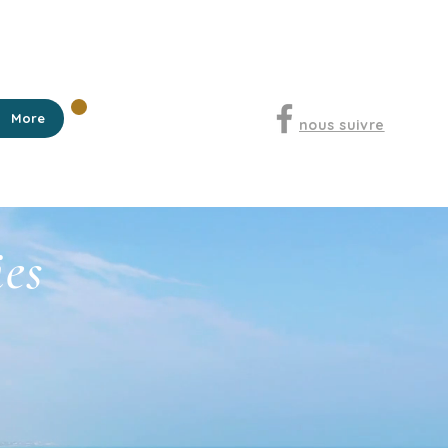
Nos locations
More
nous suivre
ies