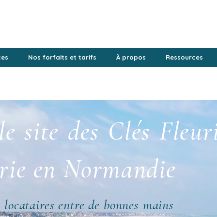
ces
Nos forfaits et tarifs
À propos
Ressources
e site des Clés Fleur
erie en Normandie
s locataires entre de bonnes mains