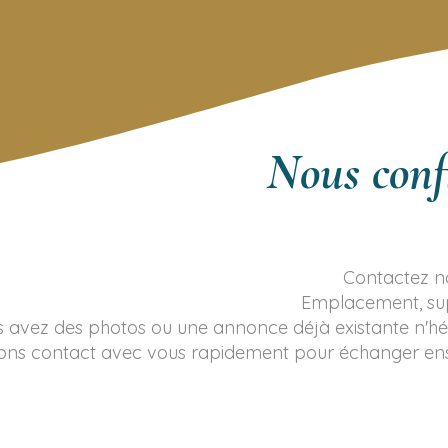
tarifs
Nous confi
Contactez no
Emplacement, sup
s avez des photos ou une annonce déjà existante n'hés
ns contact avec vous rapidement pour échanger ensem
Je souhaite m