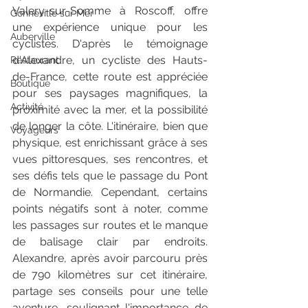
Valery-sur-Somme à Roscoff, offre 
Gonneville sur Mer
une expérience unique pour les 
Auberville
cyclistes. D'après le témoignage 
d'Alexandre, un cycliste des Hauts-
Restaurant
de-France, cette route est appréciée 
Boutique
pour ses paysages magnifiques, la 
Activité
proximité avec la mer, et la possibilité 
de longer la côte. L'itinéraire, bien que 
Voyageurs
physique, est enrichissant grâce à ses 
vues pittoresques, ses rencontres, et 
ses défis tels que le passage du Pont 
de Normandie. Cependant, certains 
points négatifs sont à noter, comme 
les passages sur routes et le manque 
de balisage clair par endroits. 
Alexandre, après avoir parcouru près 
de 790 kilomètres sur cet itinéraire, 
partage ses conseils pour une telle 
aventure, soulignant l'importance de 