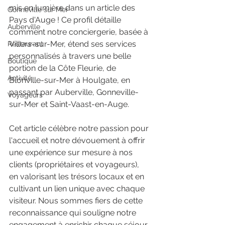
mis en lumière dans un article des 
Gonneville sur Mer
Pays d'Auge ! Ce profil détaille 
Auberville
comment notre conciergerie, basée à 
Villers-sur-Mer, étend ses services 
Restaurant
personnalisés à travers une belle 
Boutique
portion de la Côte Fleurie, de 
Activité
Blonville-sur-Mer à Houlgate, en 
passant par Auberville, Gonneville-
Voyageurs
sur-Mer et Saint-Vaast-en-Auge.
Cet article célèbre notre passion pour 
l'accueil et notre dévouement à offrir 
une expérience sur mesure à nos 
clients (propriétaires et voyageurs), 
en valorisant les trésors locaux et en 
cultivant un lien unique avec chaque 
visiteur. Nous sommes fiers de cette 
reconnaissance qui souligne notre 
engagement à enrichir chaque séjour 