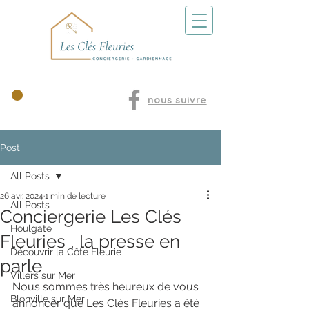
Nos locations
nous suivre
Post
All Posts
26 avr. 2024
1 min de lecture
All Posts
Conciergerie Les Clés
Houlgate
Fleuries , la presse en
Découvrir la Côte Fleurie
parle
Villers sur Mer
Nous sommes très heureux de vous 
Blonville sur Mer
annoncer que Les Clés Fleuries a été 